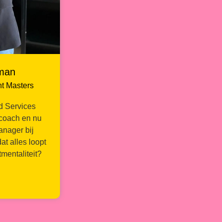
mman
nt Masters
d Services
coach en nu
nager bij
at alles loopt
tmentaliteit?