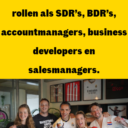
rollen als SDR’s, BDR’s,
accountmanagers, business
developers en
salesmanagers.