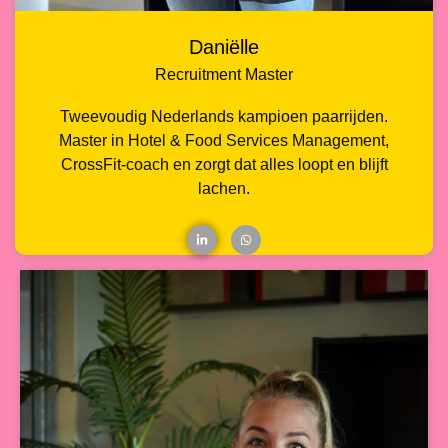
Daniëlle
Recruitment Master
Tweevoudig Nederlands kampioen paarrijden.
Master in Hotel & Food Services Management,
CrossFit-coach en zorgt dat alles loopt en blijft
lachen.