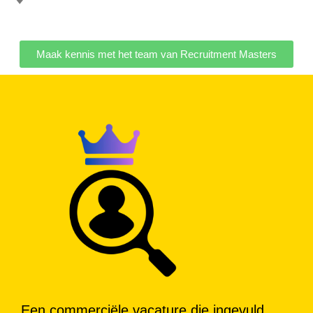
Maak kennis met het team van Recruitment Masters
Een commerciële vacature die ingevuld